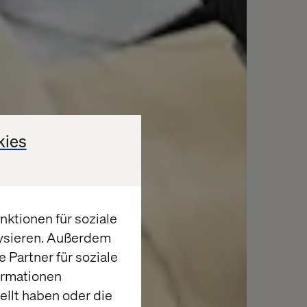
kies
ktionen für soziale
lysieren. Außerdem
 Partner für soziale
ormationen
llt haben oder die