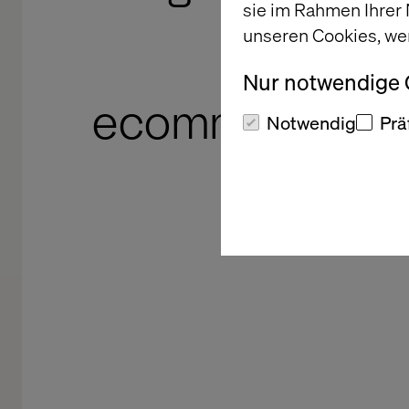
sie im Rahmen Ihrer
imp
unseren Cookies, we
manufac
Nur notwendige
ecommerce pla
Notwendig
Prä