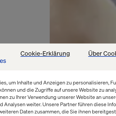
Cookie-Erklärung
Über Coo
es
s, um Inhalte und Anzeigen zu personalisieren, Fun
können und die Zugriffe auf unsere Website zu ana
ATLAS COPCO
nen zu Ihrer Verwendung unserer Website an unsere
 Analysen weiter. Unsere Partner führen diese Inf
ew and
weiteren Daten zusammen, die Sie ihnen bereitgeste