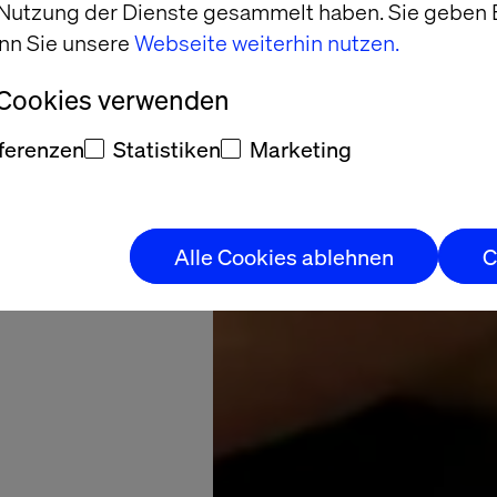
 Nutzung der Dienste gesammelt haben. Sie geben E
roved
nn Sie unsere
Webseite weiterhin nutzen.
turing
 Cookies verwenden
tform
ferenzen
Statistiken
Marketing
Alle Cookies ablehnen
C