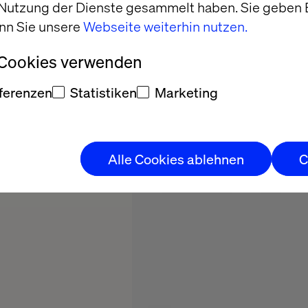
 Nutzung der Dienste gesammelt haben. Sie geben E
2025
nn Sie unsere
Webseite weiterhin nutzen.
 Cookies verwenden
ferenzen
Statistiken
Marketing
Alle Cookies ablehnen
C