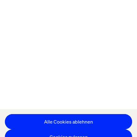
Startseite
About
Offices
Karriere
Datenschutzerklärung
Erklärung zu Cookies
Impressum
Barrierefreiheit
Stay in touch
Cookie-Einstellungen ändern
Alle Cookies ablehnen
Cookies zulassen