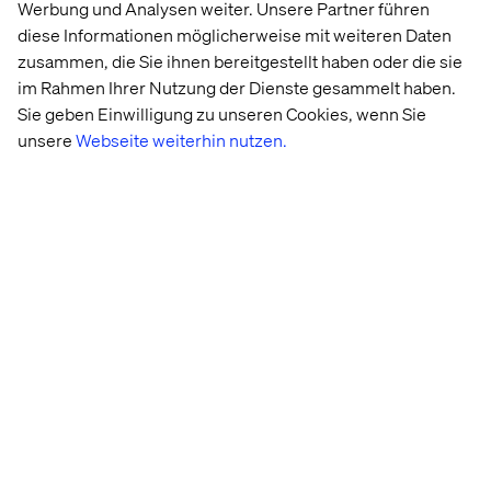
Werbung und Analysen weiter. Unsere Partner führen
Vernetzte IoT-Plattform
diese Informationen möglicherweise mit weiteren Daten
zusammen, die Sie ihnen bereitgestellt haben oder die sie
Wir bringen Agilität und Skalierbarkeit in Ihre
im Rahmen Ihrer Nutzung der Dienste gesammelt haben.
Organisation – mit einer vernetzten IoT-Plattform, die
Sie geben Einwilligung zu unseren Cookies, wenn Sie
Ihnen in einer digital geprägten Welt einen
unsere
Webseite weiterhin nutzen.
Wettbewerbsvorteil verschafft. Dabei sorgen wir dafür,
dass Daten und Insights Ihre Strategie leiten, damit Sie
schnell herausragende Lösungen liefern – wann und wie
auch immer Ihre Kundinnen und Kunden mit Ihnen in
Kontakt treten.
Explore other offerings
Commerce Acceleration