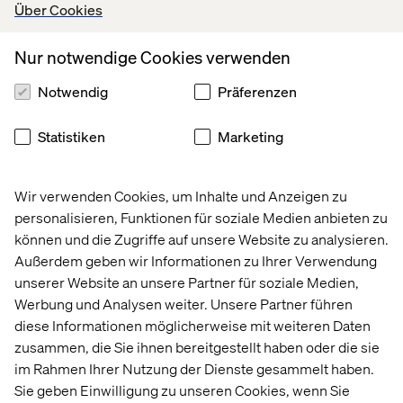
Über Cookies
ihre Unternehmen durch innovative und nachhaltige
Lösungen von der digitalen Transformation profitieren:
Nur notwendige Cookies verwenden
Wie die Digitalisierung dabei hilft, in schwierigen
Marktsituationen
resilient
zu sein
Notwendig
Präferenzen
Was Führungskräfte denjenigen raten, die noch am
Anfang der
digitalen Transformation
stehen
Statistiken
Marketing
Welche Rolle der
organisatorische Wandel
bei der
digitalen Transformation spielt
Wir verwenden Cookies, um Inhalte und Anzeigen zu
Welche
Plattformen
und
Tools
werden genutzt, um
personalisieren, Funktionen für soziale Medien anbieten zu
den Wandel voranzutreiben
können und die Zugriffe auf unsere Website zu analysieren.
Außerdem geben wir Informationen zu Ihrer Verwendung
Warum
Headless
- und
Composable
-Ansätze immer
unserer Website an unsere Partner für soziale Medien,
beliebter werden
Werbung und Analysen weiter. Unsere Partner führen
diese Informationen möglicherweise mit weiteren Daten
zusammen, die Sie ihnen bereitgestellt haben oder die sie
im Rahmen Ihrer Nutzung der Dienste gesammelt haben.
Der jährliche Forschungsbericht Voice of
Sie geben Einwilligung zu unseren Cookies, wenn Sie