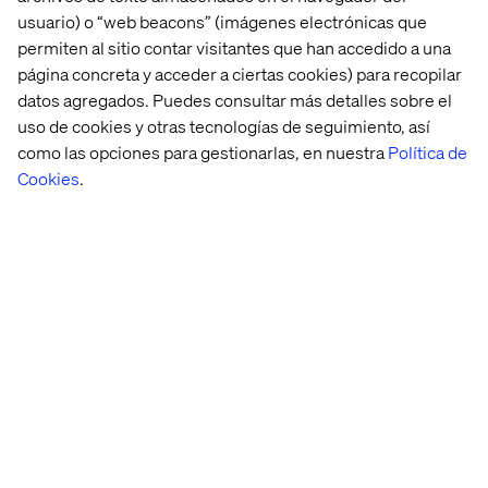
usuario) o “web beacons” (imágenes electrónicas que
Related content
permiten al sitio contar visitantes que han accedido a una
página concreta y acceder a ciertas cookies) para recopilar
datos agregados. Puedes consultar más detalles sobre el
Case
Whitepaper
Whitepaper
White
uso de cookies y otras tecnologías de seguimiento, así
como las opciones para gestionarlas, en nuestra
Política de
Cookies
.
Iconic 
La 
Navigating 
The 
American 
era 
the 
Agentic 