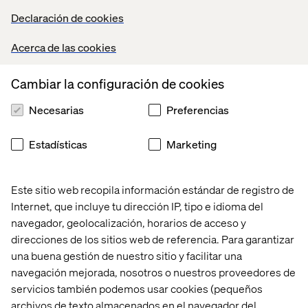
Declaración de cookies
Tan flexible como era posible
Acerca de las cookies
El proyecto exigía una flexibilidad considerable,
Cambiar la configuración de cookies
especialmente teniendo en cuenta la evolución del
mercado en los Países Bajos. Aunque el alcance del
Necesarias
Preferencias
proyecto alteró ligeramente como resultado, el entorno
de comercio y el equipo de soporte se crearon para que
Estadísticas
Marketing
pudieran responder rápidamente. Desde el ambiente y
los plazos ajustados hasta el entusiasmo real de todos
los involucrados – la asociación fluida entre las tres
Este sitio web recopila información estándar de registro de
partes ha hecho que el proyecto sea un éxito, y los
Internet, que incluye tu dirección IP, tipo e idioma del
pedidos iniciales se han procesado, un gran logro dado el
navegador, geolocalización, horarios de acceso y
corto tiempo de respuesta.
direcciones de los sitios web de referencia. Para garantizar
Con esta iniciativa sin ánimo de lucro, las tres partes
una buena gestión de nuestro sitio y facilitar una
esperan hacer una pequeña contribución a la protección
navegación mejorada, nosotros o nuestros proveedores de
de todas las personas cuyo trabajo significa que corren
servicios también podemos usar cookies (pequeños
un mayor riesgo de contraer Covid-19.
archivos de texto almacenados en el navegador del