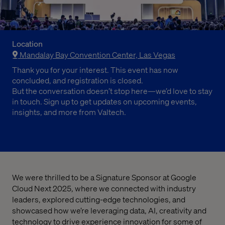
Location
Mandalay Bay Convention Center, Las Vegas
Thank you for your interest. This event has now
concluded, and registration is closed.
But the conversation doesn’t stop here—we’d love to stay
in touch. Sign up to get updates on upcoming events,
insights, and more from Valtech.
We were thrilled to be a Signature Sponsor at Google
Cloud Next 2025, where we connected with industry
leaders, explored cutting-edge technologies, and
showcased how we’re leveraging data, AI, creativity and
technology to drive experience innovation for some of