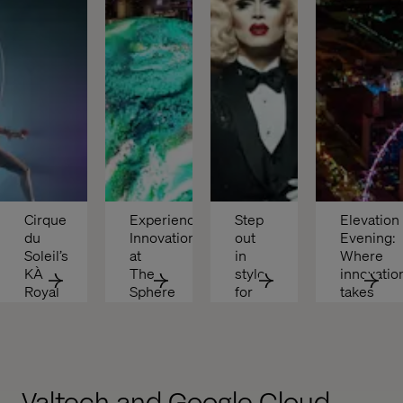
Cirque 
Experience 
Step 
Elevation 
du 
Innovation 
out 
Evening: 
Soleil’s 
at 
in 
Where 
KÀ 
The 
style 
innovation
Royal 
Sphere
for 
takes 
VIP 
RuPaul's 
flight
Experience
Drag 
Race 
LIVE!
Valtech and Google Cloud