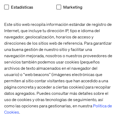
Estadísticas
Marketing
Este sitio web recopila información estándar de registro de
Internet, que incluye tu dirección IP, tipo e idioma del
navegador, geolocalización, horarios de acceso y
direcciones de los sitios web de referencia. Para garantizar
una buena gestión de nuestro sitio y facilitar una
navegación mejorada, nosotros o nuestros proveedores de
servicios también podemos usar cookies (pequeños
Gordon 
Matalan
Not 
Food 
Gordon 
On 
archivos de texto almacenados en el navegador del
Service
Food 
The 
usuario) o “web beacons” (imágenes electrónicas que
Service: 
High 
permiten al sitio contar visitantes que han accedido a una
Data 
Street
página concreta y acceder a ciertas cookies) para recopilar
Modernization
datos agregados. Puedes consultar más detalles sobre el
uso de cookies y otras tecnologías de seguimiento, así
como las opciones para gestionarlas, en nuestra
Política de
Cookies
.
Contenido relacionado