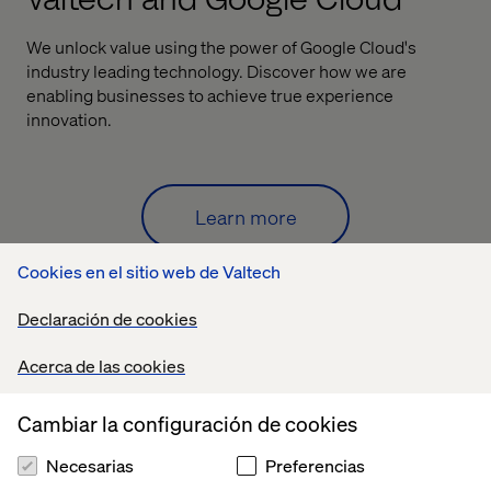
We unlock value using the power of
Google Cloud's
industry leading technology. Discover
how we are
enabling businesses to achieve true
experience
innovation.
Learn more
Cookies en el sitio web de Valtech
Declaración de cookies
Acerca de las cookies
Case
Case
Case
Case
Cambiar la configuración de cookies
Necesarias
Preferencias