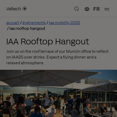
FR
accueil
événements
iaa mobility 2025
iaa rooftop hangout
IAA Rooftop Hangout
Join us on the roof terrace of our Munich office to reflect
on IAA25 over drinks. Expect a flying dinner and a
relaxed atmosphere.