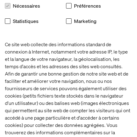
Nécessaires
Préférences
18:30 - 18:50
Valtech’s David Toma — “Conversational AI
as a Game Changer in Automotive Commerce”
Statistiques
Marketing
How leading OEMs and Valtech are leveraging
conversational AI to reinvent commerce, from intelligent
voice assistants to seamless customer journeys in and
Ce site web collecte des informations standard de
around the vehicle.
connexion à Internet, notamment votre adresse IP, le type
18:50 - 21:30
Get-together and dinner
et la langue de votre navigateur, la géolocalisation, les
temps d'accès et les adresses des sites web consultés.
Afin de garantir une bonne gestion de notre site web et de
faciliter et améliorer votre navigation, nous ou nos
fournisseurs de services pouvons également utiliser des
cookies (petits fichiers texte stockés dans le navigateur
Event
Event
Event
Event
d'un utilisateur) ou des balises web (images électroniques
qui permettent au site web de compter les visiteurs qui ont
accédé à une page particulière et d'accéder à certains
cookies) pour collecter des données agrégées. Vous
trouverez des informations complémentaires sur la