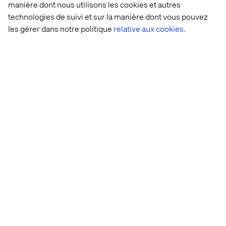
manière dont nous utilisons les cookies et autres
technologies de suivi et sur la manière dont vous pouvez
les gérer dans notre politique
relative aux cookies.
Valtech 
Experience 
Next 
Meeting 
at 
Innovation 
generation 
the 
IAA 
Takes 
Connected 
Expectati
MOBILITY 
the 
Vehicle 
of 
2025
Wheel
Platform 
Today’s 
on 
Customer
Google 
Cloud