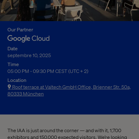
Our Partner
Date
septembre 10, 2025
Time
05:00 PM to 09:30 PM Central European Summer Time
05:00 PM - 09:30 PM CEST (UTC + 2)
Location
Roof terrace at Valtech GmbH Office, Brienner Str. 50a,
80333 München
The IAA is just around the corner — and with it, 1,700
exhibitors and 150,000 expected visitors. We’re looking