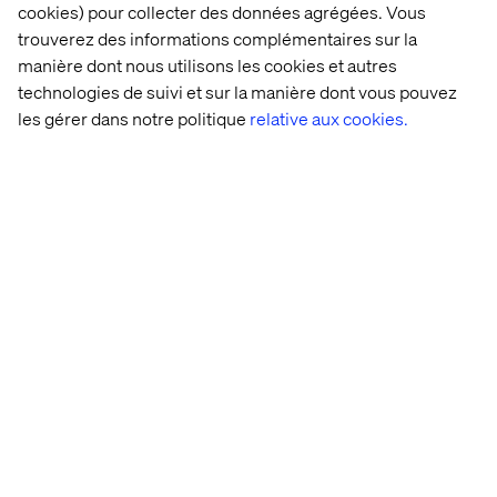
cookies) pour collecter des données agrégées. Vous
trouverez des informations complémentaires sur la
manière dont nous utilisons les cookies et autres
technologies de suivi et sur la manière dont vous pouvez
les gérer dans notre politique
relative aux cookies.
Méthodologie
Transformation des
opérations
Notre approche de transformation
opérationnelle pilotée par l’IA vise à révéler la
valeur inexploitée en orchestrant l’exécution
Découvrir