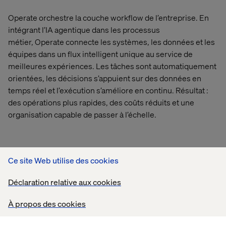
Operate orchestre la couche workflow de l’entreprise. En
intégrant l’IA agentique dans les processus
métier,
Operate
connecte les systèmes, les données et les
équipes dans un flux intelligent unique au service de
meilleures expériences. Les tâches sont automatiquement
orientées, les décisions s’appuient sur des données en
temps réel et l’exécution s’améliore en continu. Résultat :
des opérations plus rapides, des coûts réduits et une
organisation capable de passer à l’échelle.
Ce site Web utilise des cookies
ÉTUDES DE CAS
Déclaration relative aux cookies
À propos des cookies