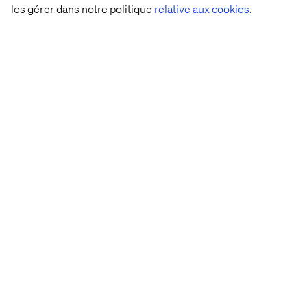
les gérer dans notre politique
relative aux cookies.
Listen the podcast
Pratt & Whitney
Listen the podcast