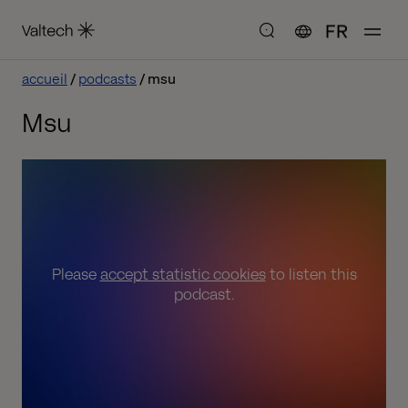
FR
accueil
podcasts
msu
Msu
Please
accept statistic cookies
to listen this
podcast.