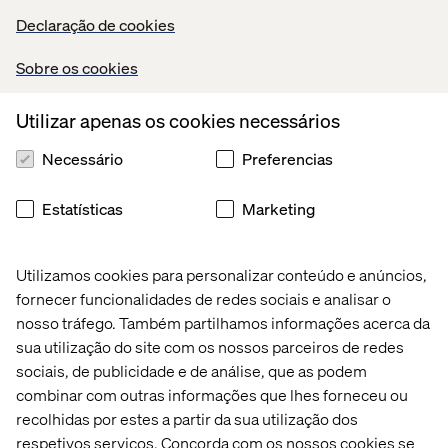
equipe totalmente integrada à disposição para
Declaração de cookies
atender a quaisquer necessidades futuras.
Durante a Entrega, soluções de marketing digital
Sobre os cookies
de luxo entrarão em vigor, um membro da equipe
da Valtech poderá ser integrado ao seu fluxo de
Utilizar apenas os cookies necessários
trabalho e garantiremos que você tenha tudo o
que precisa para continuar entregando sua
Necessário
Preferencias
solução e novas experiências sem problemas.
Estatísticas
Marketing
As tendências de comércio eletrônico de luxo mostram
Utilizamos cookies para personalizar conteúdo e anúncios,
que o futuro da indústria é dominado por novas
fornecer funcionalidades de redes sociais e analisar o
experiências do cliente, alimentadas por algumas das
nosso tráfego. Também partilhamos informações acerca da
tecnologias mais avançadas e alavancadas de tal maneira
sua utilização do site com os nossos parceiros de redes
que mudarão fundamentalmente a relação entre as
sociais, de publicidade e de análise, que as podem
marcas de luxo e seus clientes. Para as marcas que
combinar com outras informações que lhes forneceu ou
querem entregar essas tendências para seus clientes,
recolhidas por estes a partir da sua utilização dos
mas que não
desejam
se transformar totalmente em
respetivos serviços. Concorda com os nossos cookies se