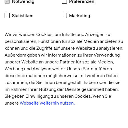
Notwendig
Präferenzen
What’s holding manufacturers
back from digital growth?
Statistiken
Marketing
Your peers are facing the same pressure: rising
customer expectations, complex buying journeys,
Wir verwenden Cookies, um Inhalte und Anzeigen zu
disconnected data and the need to make AI deliver real
personalisieren, Funktionen für soziale Medien anbieten zu
business value.
können und die Zugriffe auf unsere Website zu analysieren.
Außerdem geben wir Informationen zu Ihrer Verwendung
Download the Voice of Digital Leaders in Manufacturing
unserer Website an unsere Partner für soziale Medien,
2026 report to see how B2B manufacturers are tackling
Werbung und Analysen weiter. Unsere Partner führen
these challenges, where they are investing next, and
diese Informationen möglicherweise mit weiteren Daten
what it takes to turn digital ambition into measurable
zusammen, die Sie ihnen bereitgestellt haben oder die sie
progress.
im Rahmen Ihrer Nutzung der Dienste gesammelt haben.
Sie geben Einwilligung zu unseren Cookies, wenn Sie
unsere
Webseite weiterhin nutzen.
Download the report