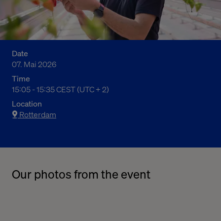
Date
07. Mai 2026
Time
05:05 PM to 05:35 PM Central European Summer Time
15:05 - 15:35 CEST (UTC + 2)
Location
Rotterdam
Our photos from the event