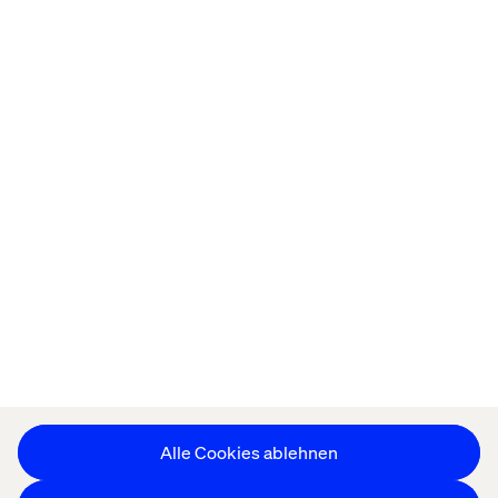
Startseite
About
Offices
Karriere
Datenschutzerklärung
Erklärung zu Cookies
Impressum
Barrierefreiheit
Stay in touch
Cookie-Einstellungen ändern
Alle Cookies ablehnen