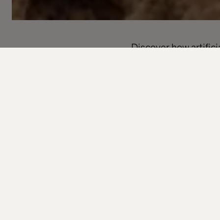
Discover how artific
the world — and what 
services.
Subscribe to our free
thinking and practic
Whether you're desig
curious about where t
What you 