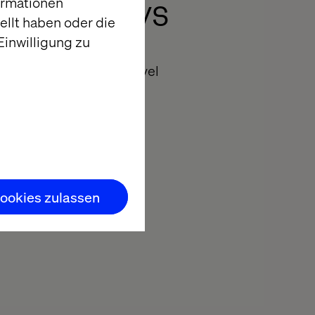
ent Journeys
ormationen
llt haben oder die
inwilligung zu
orming the future of travel
ookies zulassen