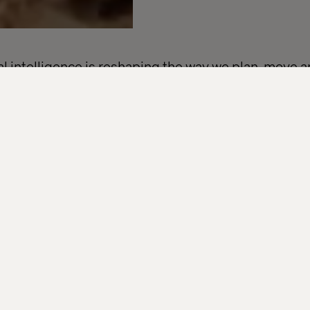
ial intelligence is reshaping the way we plan, move 
that means for businesses in travel, mobility, retail
 four-part email series to explore real-world use ca
al insights from brands like easyJet, Marks & Spence
ning smarter journeys, building connected experie
hings are heading, this series is for you.
will get