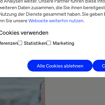
Intellig
 Analysen weiter. Unsere Partner führen diese Inf
weiteren Daten zusammen, die Sie ihnen bereitgeste
 Nutzung der Dienste gesammelt haben. Sie geben E
nn Sie unsere
Webseite weiterhin nutzen.
Learn how AI is transf
 Cookies verwenden
Subscribe now
ferenzen
Statistiken
Marketing
Alle Cookies ablehnen
C