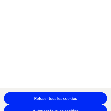
Accueil
À propos
Bureaux
Carrières
Déclaration sur les cookies
Déclaration de confidentialité
Restons en contact
Paramétrer les cookies
Refuser tous les cookies
Autoriser tous les cookies