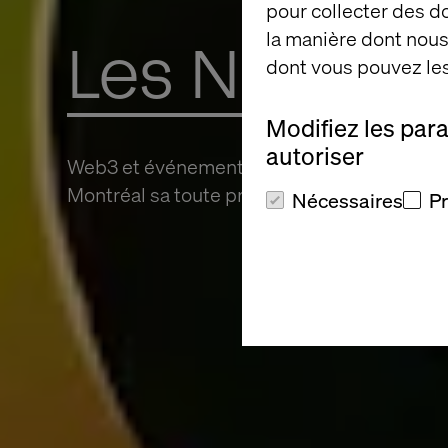
pour collecter des 
la manière dont nous 
Les NFT au 
dont vous pouvez les
Modifiez les par
autoriser
Web3 et événementiel: Comment Valtech a l
Montréal sa toute première expérience NFT
Nécessaires
P