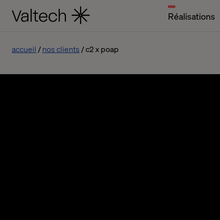
Réalisations
accueil
nos clients
c2 x poap