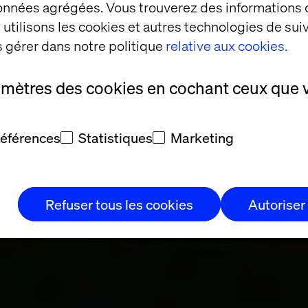
données agrégées. Vous trouverez des informations
utilisons les cookies et autres technologies de suiv
coeur de l'év
 gérer dans notre politique
relative aux cookies.
amètres des cookies en cochant ceux que 
ivré à C2
.
références
Statistiques
Marketing
Refuser tous les cookies
Autoriser