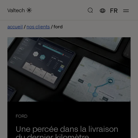
FR
accueil
nos clients
ford
FORD
Une percée dans la livraison
du dernier kilomètre