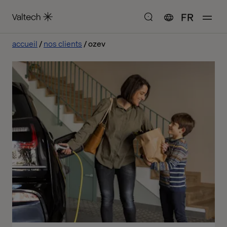
FR
accueil
nos clients
ozev