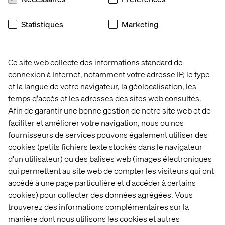
des caractéristiques plus représentatives telles que les
intentions et les sentiments.
Statistiques
Marketing
Nous avons maintenu le projet sur la bonne voie en
adoptant
la méthodologie Lean/Agile
qui est
généralement utilisée dans la gestion de projets
Ce site web collecte des informations standard de
numériques. Cette approche se caractérise par
connexion à Internet, notamment votre adresse IP, le type
l'ouverture, la collaboration et une réactivité rapide aux
et la langue de votre navigateur, la géolocalisation, les
informations qui se présentent. Nous avons utilisé des
temps d'accès et les adresses des sites web consultés.
méthodes éprouvées telles que les "stand-ups" (brèves
réunions quotidiennes sur l'état d'avancement du projet),
Afin de garantir une bonne gestion de notre site web et de
les "sprints" (efforts étroitement planifiés et limités dans
faciliter et améliorer votre navigation, nous ou nos
le temps) et les "swarms" (lorsque les membres de
fournisseurs de services pouvons également utiliser des
l'équipe se focalisent sur un problème épineux pour le
cookies (petits fichiers texte stockés dans le navigateur
résoudre rapidement).
d'un utilisateur) ou des balises web (images électroniques
qui permettent au site web de compter les visiteurs qui ont
Contexte, enjeux et opportunités
accédé à une page particulière et d'accéder à certains
cookies) pour collecter des données agrégées. Vous
En cours de route, le projet a rencontré quelques
trouverez des informations complémentaires sur la
difficultés. En particulier, certains fournisseurs de points
manière dont nous utilisons les cookies et autres
de charge n'ont pas voulu partager leurs données,