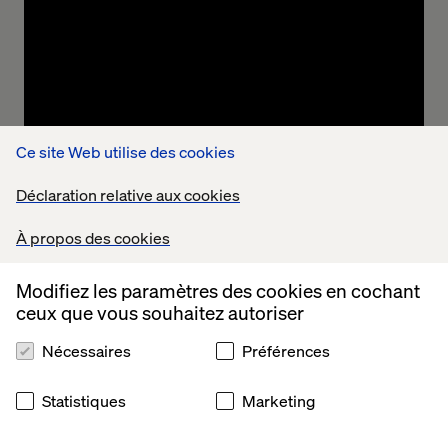
Appréhendez votre environnement actuel
en matière de données et d'IA
Nous examinons votre infrastructure
technologique existante, vos procédures et vos
compétences. En collaboration, nous élaborons
une feuille de route pour concrétiser votre vision
Ce site Web utilise des cookies
de l'IA. Nous identifions les opportunités où l'IA
générative peut induire des changements
Déclaration relative aux cookies
significatifs, améliorer l'efficacité ou ouvrir de
nouvelles voies de croissance.
À propos des cookies
Modifiez les paramètres des cookies en cochant
ceux que vous souhaitez autoriser
Nécessaires
Préférences
Statistiques
Marketing