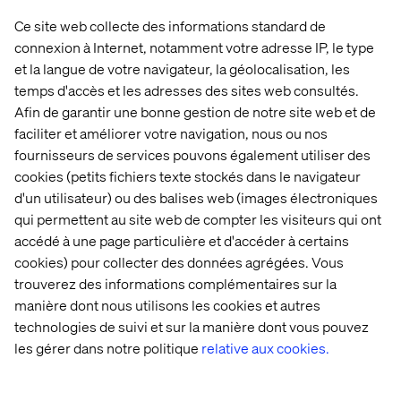
Ce site web collecte des informations standard de
connexion à Internet, notamment votre adresse IP, le type
et la langue de votre navigateur, la géolocalisation, les
Recevez des recommandations sur
temps d'accès et les adresses des sites web consultés.
l'applicabilité de la technologie
Afin de garantir une bonne gestion de notre site web et de
Une fois que nous avons identifié vos domaines
faciliter et améliorer votre navigation, nous ou nos
d'intérêt, nous mettons en place des kits de
fournisseurs de services pouvons également utiliser des
démarrage rapide pour des expérimentations pré-
cookies (petits fichiers texte stockés dans le navigateur
configurées, comprenant : la génération de
d'un utilisateur) ou des balises web (images électroniques
contenu (vidéo, texte et images), des maquettes
qui permettent au site web de compter les visiteurs qui ont
de conception et des prototypes créés par l'IA,
accédé à une page particulière et d'accéder à certains
des tableaux de bord et des analyses, des
cookies) pour collecter des données agrégées. Vous
modèles prédictifs, la localisation et
trouverez des informations complémentaires sur la
l'automatisation de la traduction, mais aussi des
manière dont nous utilisons les cookies et autres
outils exploitant l'IA pour l'identification et la
technologies de suivi et sur la manière dont vous pouvez
personnalisation de votre marque.
les gérer dans notre politique
relative aux cookies.