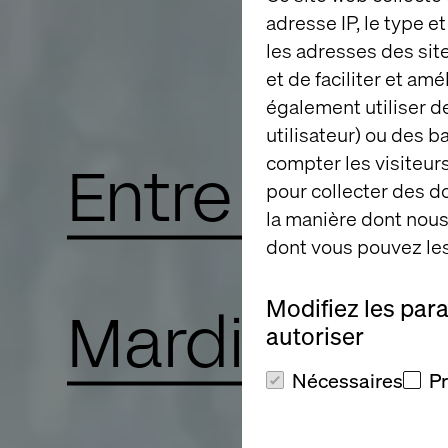
adresse IP, le type e
les adresses des sit
et de faciliter et am
également utiliser de
utilisateur) ou des 
compter les visiteurs
Entre Nous 
pour collecter des 
la manière dont nous 
dont vous pouvez les
Modifiez les par
Mardi 17 no
autoriser
Nécessaires
P