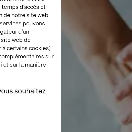
es temps d'accès et
n de notre site web
e services pouvons
igateur d'un
 site web de
 à certains cookies)
 complémentaires sur
i et sur la manière
vous souhaitez