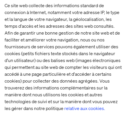
Ce site web collecte des informations standard de
Déroulement de l’événement
:
connexion à Internet, notamment votre adresse IP, le type
Mercredi 21
avril 2021
et la langue de votre navigateur, la géolocalisation, les
8
h à 8
h
55
temps d'accès et les adresses des sites web consultés.
Afin de garantir une bonne gestion de notre site web et de
faciliter et améliorer votre navigation, nous ou nos
fournisseurs de services pouvons également utiliser des
cookies (petits fichiers texte stockés dans le navigateur
d'un utilisateur) ou des balises web (images électroniques
qui permettent au site web de compter les visiteurs qui ont
Accueil
À propos
accédé à une page particulière et d'accéder à certains
cookies) pour collecter des données agrégées. Vous
Bureaux
Carrières
trouverez des informations complémentaires sur la
manière dont nous utilisons les cookies et autres
technologies de suivi et sur la manière dont vous pouvez
les gérer dans notre politique
relative aux cookies.