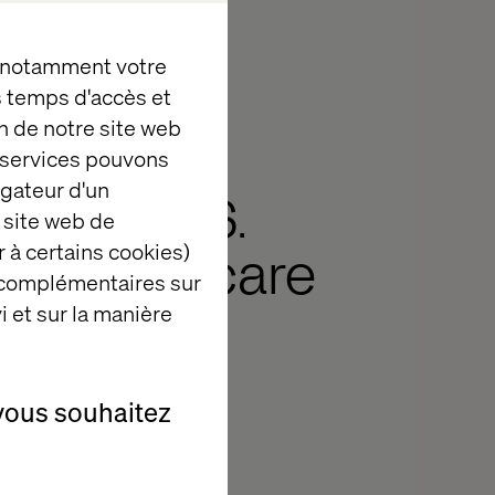
, notamment votre
es temps d'accès et
n de notre site web
g
e services pouvons
igateur d'un
ces in U.S.
 site web de
 à certains cookies)
r healthcare
 complémentaires sur
i et sur la manière
2
Minutes reading
vous souhaitez