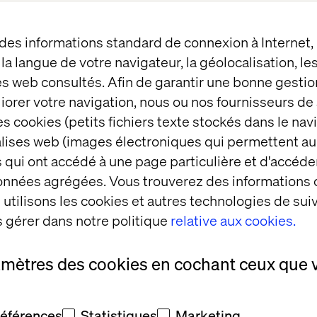
 des informations standard de connexion à Internet
t la langue de votre navigateur, la géolocalisation, l
es web consultés. Afin de garantir une bonne gestio
Emergin
éliorer votre navigation, nous ou nos fournisseurs d
s cookies (petits fichiers texte stockés dans le nav
experien
balises web (images électroniques qui permettent au
 qui ont accédé à une page particulière et d'accéder
consume
données agrégées. Vous trouverez des informations
utilisons les cookies et autres technologies de suiv
 gérer dans notre politique
relative aux cookies.
48
3
Pages
amètres des cookies en cochant ceux que 
Télécharger
références
Statistiques
Marketing