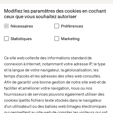
Building a solid data foundation:
to build a smart search
Modifiez les paramètres des cookies en cochant
functionality, or make the best possible pricing decisions,
ceux que vous souhaitez autoriser
you need a robust data foundation.
Nécessaires
Préférences
Embrace the B2B evolution and put data at the heart of
your transformation strategy
Statistiques
Marketing
Download the guide
Ce site web collecte des informations standard de
connexion à Internet, notamment votre adresse IP, le type
et la langue de votre navigateur, la géolocalisation, les
temps d'accès et les adresses des sites web consultés.
PREVIEW
Afin de garantir une bonne gestion de notre site web et de
faciliter et améliorer votre navigation, nous ou nos
fournisseurs de services pouvons également utiliser des
cookies (petits fichiers texte stockés dans le navigateur
d'un utilisateur) ou des balises web (images électroniques
qui permettent au site web de compter les visiteurs qui ont