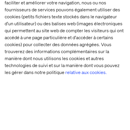
faciliter et améliorer votre navigation, nous ou nos
fournisseurs de services pouvons également utiliser des
14 
AI 
Scaling 
GenAI: 
cookies (petits fichiers texte stockés dans le navigateur
real-
glossary: 
GenAI 
Unlocking
d'un utilisateur) ou des balises web (images électroniques
world 
From 
for 
a 
qui permettent au site web de compter les visiteurs qui ont
agentic 
GPT 
transformative 
new 
accédé à une page particulière et d'accéder à certains
AI 
to 
impact
era 
cookies) pour collecter des données agrégées. Vous
use 
RAG
of 
cases
creativity
trouverez des informations complémentaires sur la
manière dont nous utilisons les cookies et autres
technologies de suivi et sur la manière dont vous pouvez
les gérer dans notre politique
relative aux cookies.
Nous contacter
Accueil
À propos