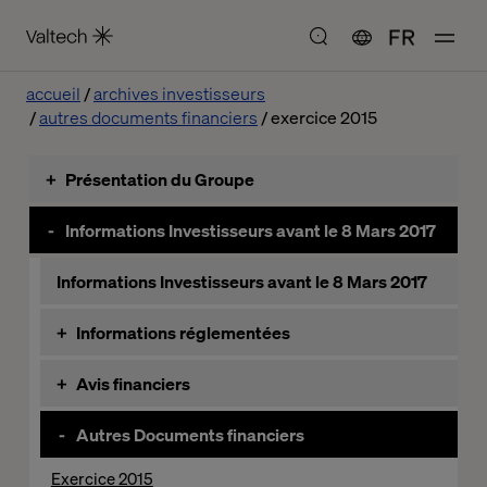
FR
accueil
archives investisseurs
autres documents financiers
exercice 2015
+
Présentation du Groupe
Valtech SE
-
Informations Investisseurs avant le 8 Mars 2017
Organigramme
Informations Investisseurs avant le 8 Mars 2017
Notre histoire
+
Informations réglementées
Rapports financiers annuels
+
Avis financiers
Rapports financiers semestriels
Année 2017
-
Autres Documents financiers
Informations trimestrielles
Année 2016
Nombre d'actions et de droits de vote
Exercice 2015