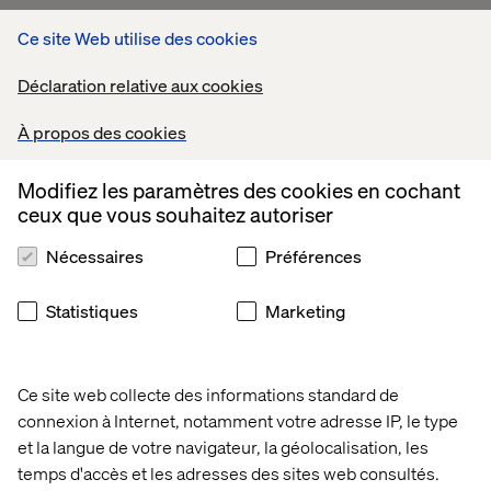
Investor Day
Ce site Web utilise des cookies
Présentation Conférence du 2 juillet 2015 à
Déclaration relative aux cookies
PDF
Paris
Jul 03, 2015
À propos des cookies
Modifiez les paramètres des cookies en cochant
ceux que vous souhaitez autoriser
Nécessaires
Préférences
Statistiques
Marketing
Ce site web collecte des informations standard de
connexion à Internet, notamment votre adresse IP, le type
et la langue de votre navigateur, la géolocalisation, les
temps d'accès et les adresses des sites web consultés.