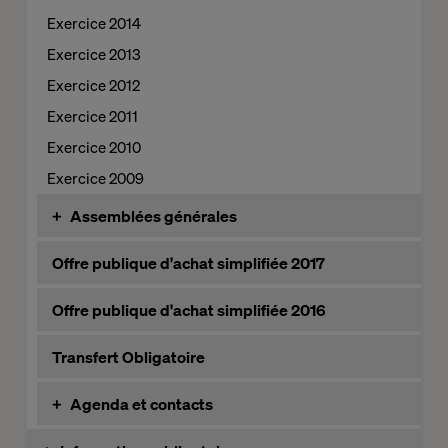
Année 2015
Honoraires des contrôleurs légaux
Exercice 2014
Année 2014
Gouvernance d'entreprise et Contrôle interne
Exercice 2013
Année 2013
Informations relatives au rachat d'actions
Exercice 2012
Année 2012
Informations relatives au contrat de liquidité
Exercice 2011
Année 2011
Exercice 2010
Année 2010
Exercice 2009
+
Assemblées générales
Assemblées générales
Offre publique d'achat simplifiée 2017
Année 2016
Offre publique d'achat simplifiée 2016
Année 2015
Année 2014
Transfert Obligatoire
Année 2013
+
Agenda et contacts
Année 2012
Année 2011
Année 2016