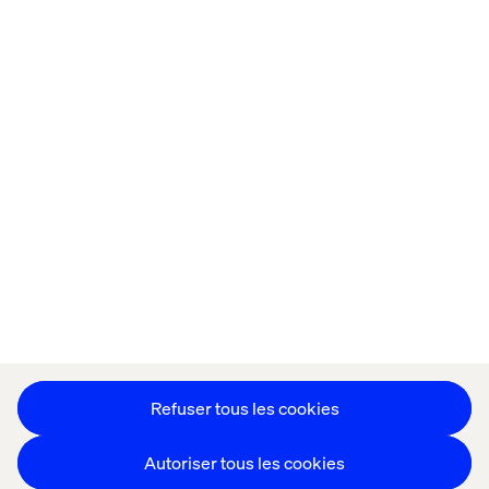
Accueil
Qui sommes-nous
Nos bureaux
Collaborateurs
Déclaration sur les cookies
Déclaration de confidentialité
Mentions légales
Suivez nos actualités
Paramétrer les cookies
Refuser tous les cookies
Autoriser tous les cookies