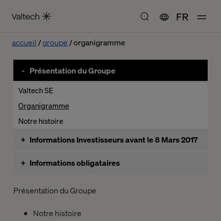
FR
accueil
groupe
organigramme
-
Présentation du Groupe
Valtech SE
Organigramme
Notre histoire
+
Informations Investisseurs avant le 8 Mars 2017
+
Informations Investisseurs avant le 8 Mars 2017
Informations obligataires
Comptes
+
Informations réglementées
Présentation du Groupe
Assemblées générales
Rapports financiers annuels
+
Avis financiers
Notre histoire
Autres informations