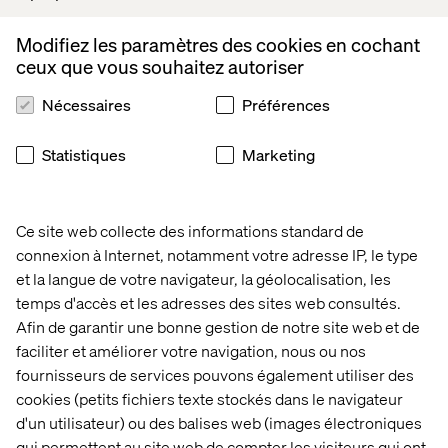
Bilan semestriel du contrat de liquidité au 30
PDF
juin 2014
Modifiez les paramètres des cookies en cochant
Jul 02, 2014
ceux que vous souhaitez autoriser
Bilan semestriel du contrat de liquidité au 31
PDF
Nécessaires
Préférences
décembre 2013
Jan 03, 2014
Statistiques
Marketing
Bilan semestriel du contrat de liquidité au
PDF
titre du 1er semestre 2013
Jul 02, 2013
Ce site web collecte des informations standard de
connexion à Internet, notamment votre adresse IP, le type
Mise en œuvre d’un contrat de liquidité avec
PDF
et la langue de votre navigateur, la géolocalisation, les
la société de bourse Aurel BGC
temps d'accès et les adresses des sites web consultés.
Jun 19, 2013
Afin de garantir une bonne gestion de notre site web et de
faciliter et améliorer votre navigation, nous ou nos
fournisseurs de services pouvons également utiliser des
cookies (petits fichiers texte stockés dans le navigateur
d'un utilisateur) ou des balises web (images électroniques
qui permettent au site web de compter les visiteurs qui ont