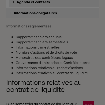
+
Agenda et contacts
Année 2012
Année 2011
Année 2016
+
Informations obligataires
Année 2015
Comptes
Informations réglementées
Année 2014
Assemblées générales
Année 2013
Rapports financiers annuels
Autres informations
Rapports financiers semestriels
Informations trimestrielles
Nombre d'actions et de droits de vote
Honoraires des contrôleurs légaux
Gouvernance d'entreprise et Contrôle interne
Informations relatives au rachat d'actions
Informations relatives au contrat de liquidité
Informations relatives au
contrat de liquidité
Bilan semestriel du contrat de liquidité au 31