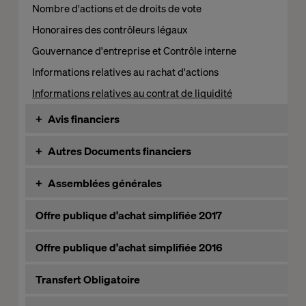
Nombre d'actions et de droits de vote
Honoraires des contrôleurs légaux
Gouvernance d'entreprise et Contrôle interne
Informations relatives au rachat d'actions
Informations relatives au contrat de liquidité
+
Avis financiers
Année 2017
+
Autres Documents financiers
Année 2016
Exercice 2015
+
Assemblées générales
Année 2015
Exercice 2014
Année 2014
Assemblées générales
Offre publique d'achat simplifiée 2017
Exercice 2013
Année 2013
Année 2016
Exercice 2012
Offre publique d'achat simplifiée 2016
Année 2012
Année 2015
Exercice 2011
Année 2011
Année 2014
Transfert Obligatoire
Exercice 2010
Année 2010
Année 2013
Exercice 2009