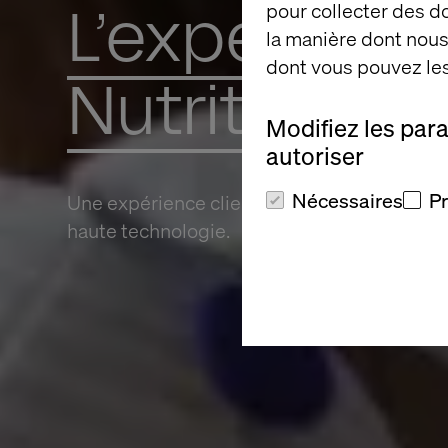
L’expérience
pour collecter des 
la manière dont nous 
dont vous pouvez les
Nutrition
Modifiez les par
autoriser
Nécessaires
P
Une expérience client fluide grâce à un éc
haute technologie.