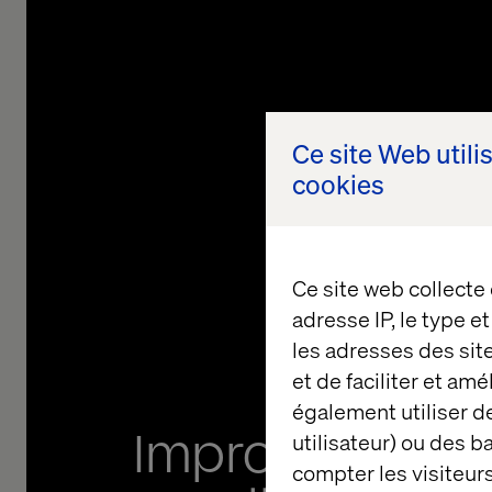
Ce site Web utili
cookies
Ce site web collecte
adresse IP, le type e
les adresses des sit
et de faciliter et am
également utiliser de
Improved Scala
utilisateur) ou des 
compter les visiteurs