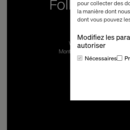
Follows Cam
pour collecter des 
la manière dont nous 
Restruc
dont vous pouvez les
Modifiez les par
Wavin Launches Three New 
autoriser
Months After Valtech Helps I
Nécessaires
P