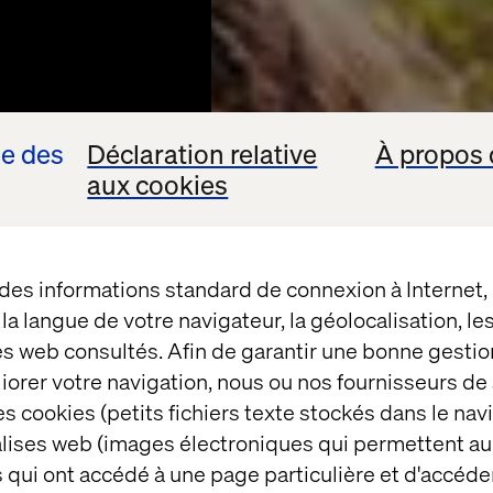
se des
Déclaration relative
À propos 
aux cookies
 des informations standard de connexion à Internet
t la langue de votre navigateur, la géolocalisation, l
es web consultés. Afin de garantir une bonne gestio
WAVIN
éliorer votre navigation, nous ou nos fournisseurs d
s cookies (petits fichiers texte stockés dans le nav
bility
balises web (images électroniques qui permettent au
 qui ont accédé à une page particulière et d'accéder