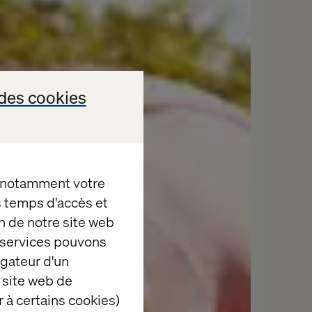
des cookies
, notamment votre
es temps d'accès et
n de notre site web
e services pouvons
igateur d'un
 site web de
 à certains cookies)