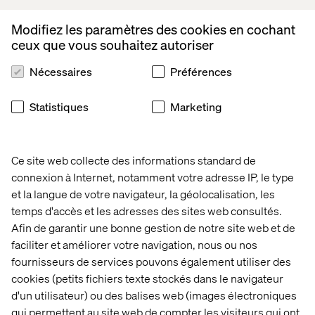
Modifiez les paramètres des cookies en cochant
ceux que vous souhaitez autoriser
Nécessaires
Préférences
Statistiques
Marketing
Ce site web collecte des informations standard de
connexion à Internet, notamment votre adresse IP, le type
et la langue de votre navigateur, la géolocalisation, les
TOK
C2 
C2 
3 
temps d'accès et les adresses des sites web consultés.
Montréal 
Montréal 
tendances
: 
x 
clés 
Afin de garantir une bonne gestion de notre site web et de
Parlons 
POAP
du 
faciliter et améliorer votre navigation, nous ou nos
climat
commerce
fournisseurs de services pouvons également utiliser des
de 
cookies (petits fichiers texte stockés dans le navigateur
détail 
d'un utilisateur) ou des balises web (images électroniques
en 
2025
qui permettent au site web de compter les visiteurs qui ont