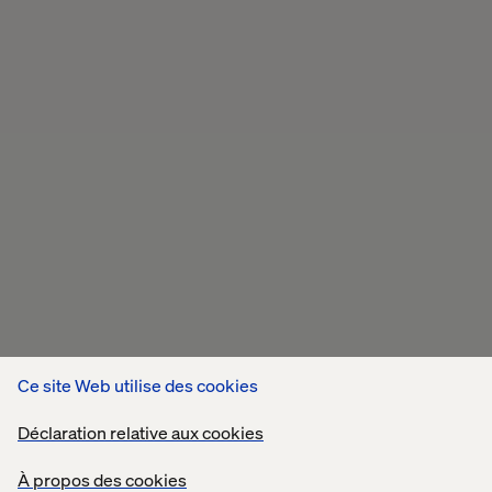
Ce site Web utilise des cookies
Publications récentes
Déclaration relative aux cookies
Clients
EXPÉRIENCE
Expérience
Public
À propos des cookies