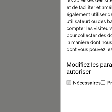
les adresses des sit
Si plusieurs pério
et de faciliter et am
24h, une seule prim
également utiliser de
période.
utilisateur) ou des 
compter les visiteurs
Si une interventio
pour collecter des 
période de 24h ser
la manière dont nous 
Si une ressource est
dont vous pouvez les
intervention n’a lieu.
Modifiez les par
Si une intervention 
autoriser
intervenants, Valtech
montant supplémentai
Nécessaires
P
Cette clause est suj
Pour la version angla