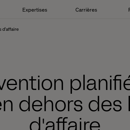
Expertises
Carrières
 d'affaire
vention planif
 en dehors des
d'affaire