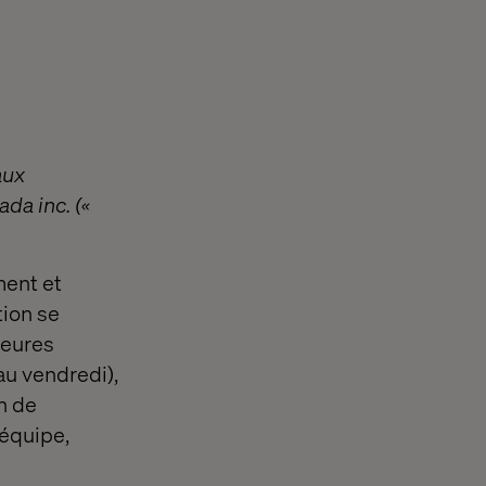
aux
da inc. («
ment et
tion se
heures
au vendredi),
h de
 équipe,