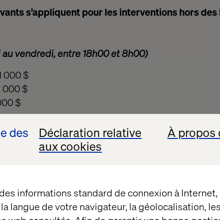
ivants s’appliquent pour les interventions hors des
 au vendredi, entre 18h00 et 8h00)
1 000 $
 000 $
000 $
vendredi 18h00 au lundi 8h00)
se des
Déclaration relative
À propos 
aux cookies
3 000 $
 000 $
medi ou dimanche) = 3 000$
i) = 3 000 $
 des informations standard de connexion à Internet
t la langue de votre navigateur, la géolocalisation, l
ée par intervention par période de 24h.