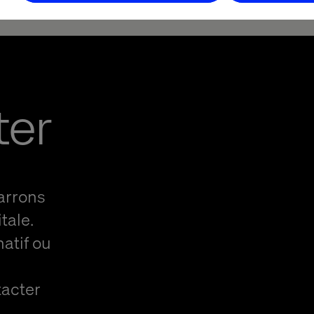
ter
arrons
tale.
natif ou
tacter