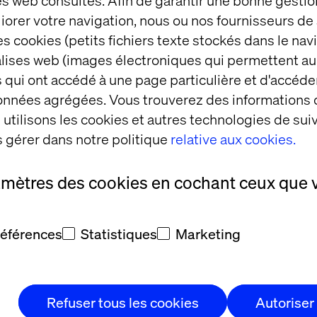
es web consultés. Afin de garantir une bonne gestio
des sont chevauchées sur une ou plus d'une journée à
éliorer votre navigation, nous ou nos fournisseurs d
e est facturée, à savoir la prime la plus élevée appl
s cookies (petits fichiers texte stockés dans le nav
balises web (images électroniques qui permettent au
 qui ont accédé à une page particulière et d'accéder
n est planifiée sur une période plus longue que 24h
données agrégées. Vous trouverez des informations
a facturée, à savoir la prime la plus élevée applicab
utilisons les cookies et autres technologies de suiv
 planifiée, les frais s’appliqueront également même
 gérer dans notre politique
relative aux cookies.
amètres des cookies en cochant ceux que 
planifiée est complexe et requiert la présence de pl
_Absolunet peut à sa discrétion aviser le client à l
re pourrait s’appliquer.
références
Statistiques
Marketing
ette à changement sur une base annuelle.
ise, cliquez ic
i
Refuser tous les cookies
Autoriser