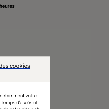
 heures
des cookies
, notamment votre
es temps d'accès et