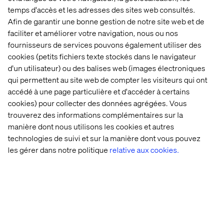
temps d'accès et les adresses des sites web consultés.
Afin de garantir une bonne gestion de notre site web et de
Créer un profil client unifié, intégrer les
faciliter et améliorer votre navigation, nous ou nos
données obtenues en ligne et hors ligne
fournisseurs de services pouvons également utiliser des
cookies (petits fichiers texte stockés dans le navigateur
À elle seule, la mesure des données hors ligne ne
d'un utilisateur) ou des balises web (images électroniques
permet pas d’obtenir une vue globale du profil client –
qui permettent au site web de compter les visiteurs qui ont
même si elle offre une visibilité nouvelle aux
accédé à une page particulière et d'accéder à certains
professionnels du marketing. Mais elle devient
particulièrement pertinente lorsqu’elle est associée aux
cookies) pour collecter des données agrégées. Vous
données disponibles dans les plateformes
trouverez des informations complémentaires sur la
d’automatisation marketing de l’entreprise, ses ERP, ses
manière dont nous utilisons les cookies et autres
CRM, ses solutions de
clienteling
, ou toute autre
technologies de suivi et sur la manière dont vous pouvez
plateforme destinée à dessiner un profil plus holistique
les gérer dans notre politique
relative aux cookies.
du consommateur.
Il est également très important de prévoir une stratégie
d’intégration technique des données, dans une
plateforme (CDP), un lac ou un entrepôt de données, par
exemple. Cela permettra de disposer d’une unique
source de données.