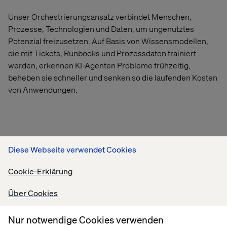
Unser Orchestrierungsansatz verbindet Menschen,
Prozesse, Technologien und Daten, um ungenutztes
Potenzial freizusetzen. Auf Basis von Wissensmodellen,
die mit Tickets, Runbooks und Prozessdaten trainiert
werden, erkennen KI-Agenten Probleme frühzeitig,
beheben sie schneller und senken so die laufenden Kosten
von Anwendungen.
PRAXISBEISPIELE
Diese Webseite verwendet Cookies
Cookie-Erklärung
Über Cookies
Nur notwendige Cookies verwenden